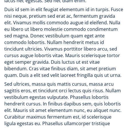
lacus nec egestas. Sed nec diam enim.
Duis id sem in elit feugiat elementum id in turpis. Fusce
nisi neque, pretium sed erat ac, fermentum gravida
elit. Vivamus mollis commodo augue id eleifend. Nulla
eu libero ut libero molestie commodo condimentum
sed magna. Donec vestibulum quam eget ante
commodo lobortis. Nullam hendrerit metus id
tincidunt ultricies. Vivamus porttitor libero arcu, sed
cursus augue lobortis vitae. Mauris scelerisque tortor
eget semper gravida. Duis luctus ut est vitae
bibendum. Cras vitae finibus diam, sit amet pretium
quam. Duis a elit sed velit laoreet fringilla quis ut urna.
Sed ultrices, massa quis mattis cursus, massa arcu
sagittis eros, et tincidunt orci lectus quis risus. Nullam
vestibulum egestas vulputate. Phasellus lobortis
hendrerit cursus. In finibus dapibus sem, quis lobortis
elit. Mauris sit amet elementum nunc, eu aliquet nunc.
Curabitur maximus fermentum est, id scelerisque
ligula egestas eu. Phasellus ullamcorper tristique