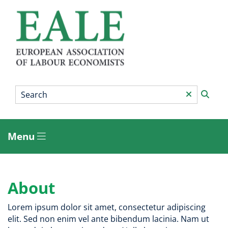
Skip
to
main
content
Search
*
Menu
Main
menu
About
Lorem ipsum dolor sit amet, consectetur adipiscing
elit. Sed non enim vel ante bibendum lacinia. Nam ut